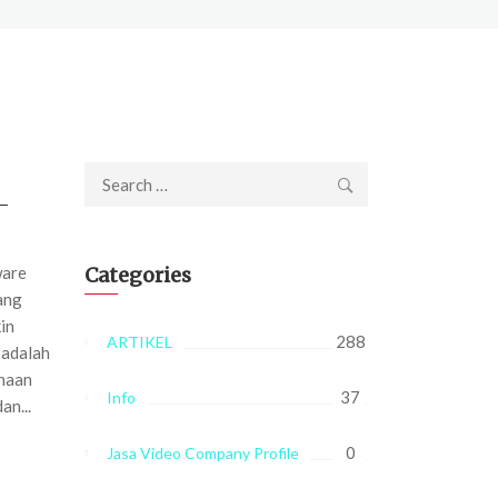
Search
-
for:
ware
Categories
ang
in
288
ARTIKEL
 adalah
ahaan
37
Info
an...
0
Jasa Video Company Profile