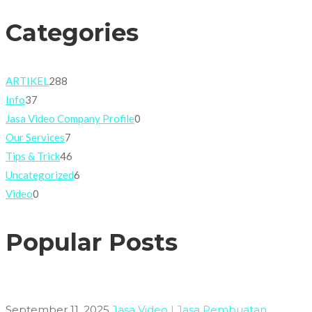
for:
Categories
ARTIKEL
288
Info
37
Jasa Video Company Profile
0
Our Services
7
Tips & Trick
46
Uncategorized
6
Video
0
Popular Posts
September 11, 2025
Jasa Video | Jasa Pembuatan...