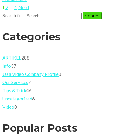
1
2
…
4
Next
Search for:
Categories
ARTIKEL
288
Info
37
Jasa Video Company Profile
0
Our Services
7
Tips & Trick
46
Uncategorized
6
Video
0
Popular Posts