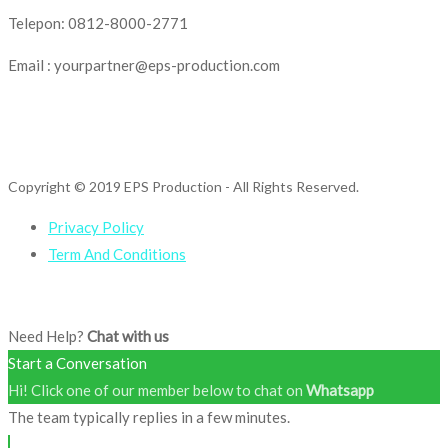
Telepon: 0812-8000-2771
Email : yourpartner@eps-production.com
Copyright © 2019 EPS Production
- All Rights Reserved.
Privacy Policy
Term And Conditions
Need Help?
Chat with us
Start a Conversation
Hi! Click one of our member below to chat on
Whatsapp
The team typically replies in a few minutes.