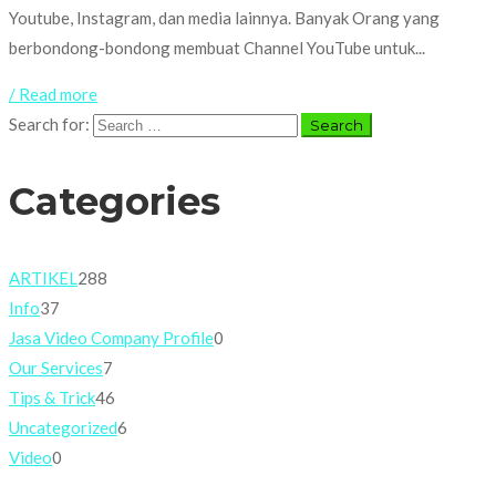
Youtube, Instagram, dan media lainnya. Banyak Orang yang
berbondong-bondong membuat Channel YouTube untuk...
/ Read more
Search for:
Categories
ARTIKEL
288
Info
37
Jasa Video Company Profile
0
Our Services
7
Tips & Trick
46
Uncategorized
6
Video
0