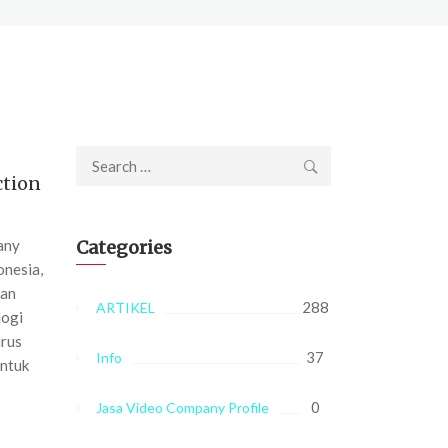
Search
ction
for:
any
Categories
onesia,
pan
288
ARTIKEL
logi
arus
37
Info
entuk
0
Jasa Video Company Profile