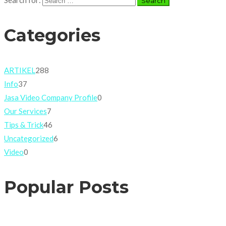
Search for:
Categories
ARTIKEL
288
Info
37
Jasa Video Company Profile
0
Our Services
7
Tips & Trick
46
Uncategorized
6
Video
0
Popular Posts