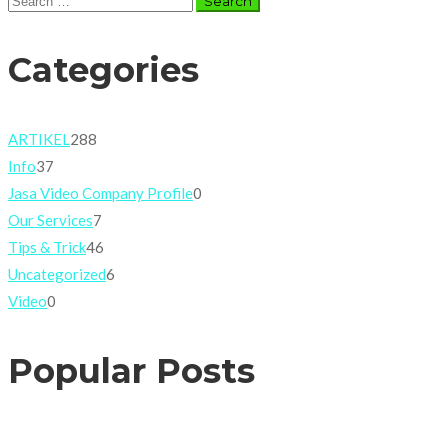
for:
Categories
ARTIKEL
288
Info
37
Jasa Video Company Profile
0
Our Services
7
Tips & Trick
46
Uncategorized
6
Video
0
Popular Posts