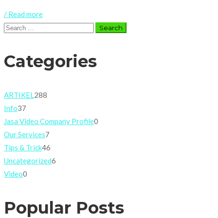
/ Read more
Search
for:
Categories
ARTIKEL
288
Info
37
Jasa Video Company Profile
0
Our Services
7
Tips & Trick
46
Uncategorized
6
Video
0
Popular Posts