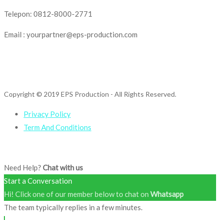
Telepon: 0812-8000-2771
Email : yourpartner@eps-production.com
Copyright © 2019 EPS Production
- All Rights Reserved.
Privacy Policy
Term And Conditions
Need Help?
Chat with us
Start a Conversation
Hi! Click one of our member below to chat on
Whatsapp
The team typically replies in a few minutes.