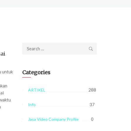
Search
ai
for:
u untuk
Categories
i
akan
288
ARTIKEL
ai
 waktu
37
Info
h
0
Jasa Video Company Profile