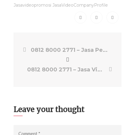
Jasavideopromosi JasaVideoCompanyProfile
0812 8000 2771 – Jasa Pembuatan Video Bekasi, Jasa Pembuatan Video Bumper | Jasa Video eps-production
0812 8000 2771 – Jasa Video Animasi, Jasa Video Animasi & Web Promosi Company Profile & Undangan Digital | Jasa Video eps-production
Leave your thought