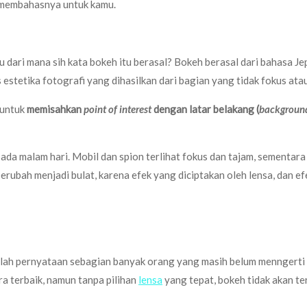
n membahasnya untuk kamu.
 dari mana sih kata bokeh itu berasal? Bokeh berasal dari bahasa Jep
estetika fotografi yang dihasilkan dari bagian yang tidak fokus atau
 untuk
memisahkan
point of interest
dengan latar belakang (
backgroun
ada malam hari. Mobil dan spion terlihat fokus dan tajam, sementara 
ubah menjadi bulat, karena efek yang diciptakan oleh lensa, dan efek 
ah pernyataan sebagian banyak orang yang masih belum menngerti dan 
 terbaik, namun tanpa pilihan
lensa
yang tepat, bokeh tidak akan te