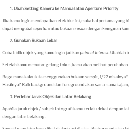
Ubah Setting Kamera ke Manual atau Aperture Priority
Jika kamu ingin mendapatkan efek blur ini, maka hal pertama yang
dapat mengubah
aperture
atau bukaan sesuai dengan keinginan kam
Gunakan Bukaan Lebar
Coba bidik objek yang kamu ingin jadikan
point of interest
. Ubahlah 
Setelah kamu memutar gelang fokus, kamu akan melihat perubahan 
Bagaimana kalau kita menggunakan bukaan sempit, f/22 misalnya? 
Hasilnya? Baik background dan foreground akan sama-sama tajam, 
Perlebar Jarak Objek dan Latar Belakang
Apabila jarak objek / subjek fotografi kamu terlalu dekat dengan la
dengan latar belakang.
Seperti yang bisa kamu lihat di ilustrasi di atas. Background atau 