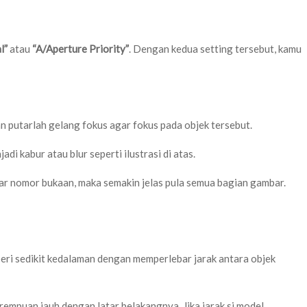
l”
atau
“A/Aperture Priority”
. Dengan kedua setting tersebut, kamu
n putarlah gelang fokus agar fokus pada objek tersebut.
i kabur atau blur seperti ilustrasi di atas.
ar nomor bukaan, maka semakin jelas pula semua bagian gambar.
, beri sedikit kedalaman dengan memperlebar jarak antara objek
perempuan jauh dengan latar belakangnya. Jika jarak si model