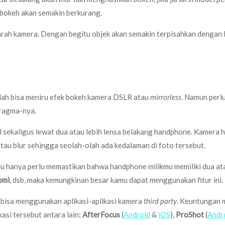
bokeh akan semakin berkurang.
e arah kamera. Dengan begitu objek akan semakin terpisahkan dengan 
dah bisa meniru efek bokeh kamera DSLR atau
mirrorless
. Namun perl
fragma-nya.
il sekaligus lewat dua atau lebih lensa belakang handphone. Kamer
atau blur sehingga seolah-olah ada kedalaman di foto tersebut.
amu hanya perlu memastikan bahwa handphone milikmu memiliki dua at
omi
, dsb, maka kemungkinan besar kamu dapat menggunakan fitur ini.
 bisa menggunakan aplikasi-aplikasi kamera
third party
. Keuntungan 
kasi tersebut antara lain:
AfterFocus
(
Android
&
iOS
),
ProShot
(
Andr