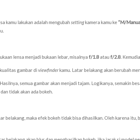
 bisa kamu lakukan adalah mengubah
setting
kamera kamu ke
“M/Manua
u.
bukaan lensa menjadi bukaan lebar, misalnya
f/1.8
atau
f/2.8
. Kemudia
kualitas gambar di
viewfinder
kamu. Latar belakang akan berubah menjad
Hasilnya, semua gambar akan menjadi tajam. Logikanya, semakin bes
dan tidak akan ada bokeh.
tar belakang, maka efek bokeh tidak bisa dihasilkan. Oleh karena itu
latar belakang akan blur dan menghasilkan bokeh, jika jarak si model 