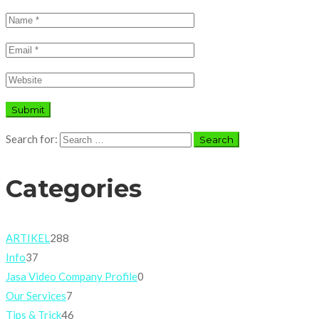
Search for:
Categories
ARTIKEL
288
Info
37
Jasa Video Company Profile
0
Our Services
7
Tips & Trick
46