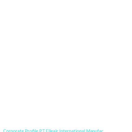
Corporate Profile PT.Elleair International Manufac