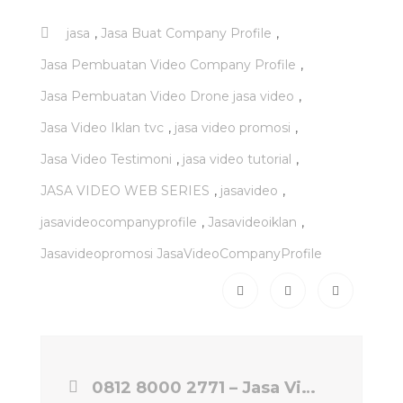
,
,
jasa
Jasa Buat Company Profile
,
Jasa Pembuatan Video Company Profile
,
Jasa Pembuatan Video Drone jasa video
,
,
Jasa Video Iklan tvc
jasa video promosi
,
,
Jasa Video Testimoni
jasa video tutorial
,
,
JASA VIDEO WEB SERIES
jasavideo
,
,
jasavideocompanyprofile
Jasavideoiklan
Jasavideopromosi JasaVideoCompanyProfile
0812 8000 2771 – Jasa Video Klip Lagu, Jasa Video Klip Murah | Jasa Video eps-production