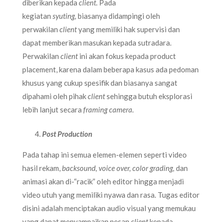
diberikan kepada
client.
Pada
kegiatan
syuting,
biasanya didampingi oleh
perwakilan
client
yang memiliki hak supervisi dan
dapat memberikan masukan kepada sutradara.
Perwakilan
client
ini akan fokus kepada product
placement, karena dalam beberapa kasus ada pedoman
khusus yang cukup spesifik dan biasanya sangat
dipahami oleh pihak
client
sehingga butuh eksplorasi
lebih lanjut secara
framing camera.
Post Production
Pada tahap ini semua elemen-elemen seperti video
hasil rekam,
backsound, voice over, color grading,
dan
animasi akan di-“racik” oleh editor hingga menjadi
video utuh yang memiliki nyawa dan rasa. Tugas editor
disini adalah menciptakan audio visual yang memukau
yang dapat menyampaikan pesan
client
kepada