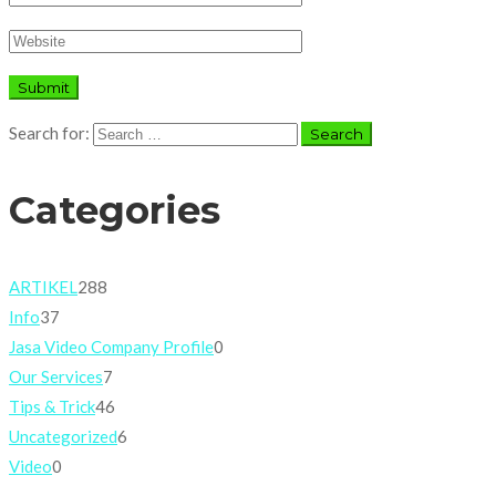
Search for:
Categories
ARTIKEL
288
Info
37
Jasa Video Company Profile
0
Our Services
7
Tips & Trick
46
Uncategorized
6
Video
0