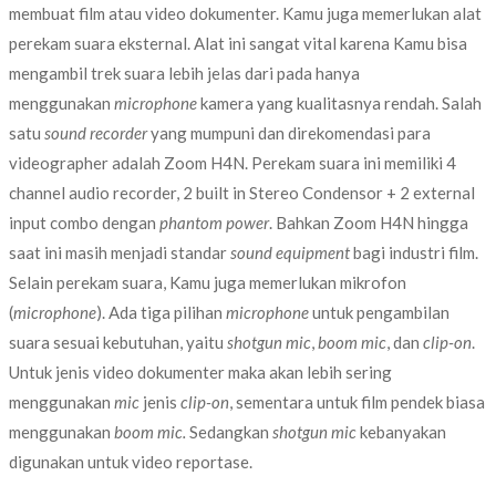
membuat film atau video dokumenter. Kamu juga memerlukan alat
perekam suara eksternal. Alat ini sangat vital karena Kamu bisa
mengambil trek suara lebih jelas dari pada hanya
menggunakan
microphone
kamera yang kualitasnya rendah. Salah
satu
sound recorder
yang mumpuni dan direkomendasi para
videographer adalah Zoom H4N. Perekam suara ini memiliki 4
channel audio recorder, 2 built in Stereo Condensor + 2 external
input combo dengan
phantom power
. Bahkan Zoom H4N hingga
saat ini masih menjadi standar
sound equipment
bagi industri film.
Selain perekam suara, Kamu juga memerlukan mikrofon
(
microphone
). Ada tiga pilihan
microphone
untuk pengambilan
suara sesuai kebutuhan, yaitu
shotgun mic
,
boom mic
, dan
clip-on
.
Untuk jenis video dokumenter maka akan lebih sering
menggunakan
mic
jenis
clip-on
, sementara untuk film pendek biasa
menggunakan
boom mic.
Sedangkan
shotgun mic
kebanyakan
digunakan untuk video reportase.