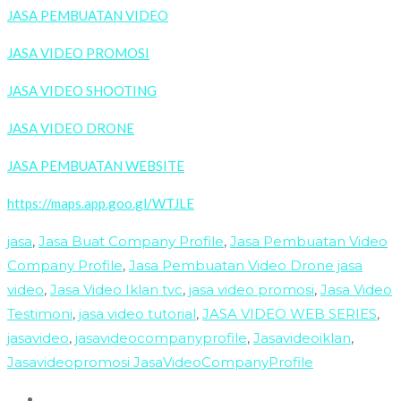
JASA PEMBUATAN VIDEO
JASA VIDEO PROMOSI
JASA VIDEO SHOOTING
JASA VIDEO DRONE
JASA PEMBUATAN WEBSITE
https://maps.app.goo.gl/WTJLE
jasa
,
Jasa Buat Company Profile
,
Jasa Pembuatan Video
Company Profile
,
Jasa Pembuatan Video Drone jasa
video
,
Jasa Video Iklan tvc
,
jasa video promosi
,
Jasa Video
Testimoni
,
jasa video tutorial
,
JASA VIDEO WEB SERIES
,
jasavideo
,
jasavideocompanyprofile
,
Jasavideoiklan
,
Jasavideopromosi JasaVideoCompanyProfile