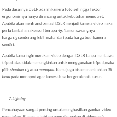
Pada dasarnya DSLR adalah kamera foto sehingga faktor
ergonomisnya hanya dirancang untuk kebutuhan memotret.
Apabila akan mentransformasi DSLR menjadi kamera video maka
perlu tambahan aksesori berupa
rig
. Namun sayangnya
harga
rig
cenderung lebih mahal dari pada harga bodi kamera
sendiri.
Apabila kamu ingin merekam video dengan DSLR tanpa membawa
tripod atau tidak memungkinkan untuk menggunakan tripod, maka
pilih
shoulder rig
atau
monopod
. Kamu juga bisa menambahkan
tilt
head
pada monopod agar kamera bisa bergerak naik-turun.
Lighting
Pencahayaan sangat penting untuk menghasilkan gambar video
yang tajam. Biasanya lighting yang digunakan di videografi