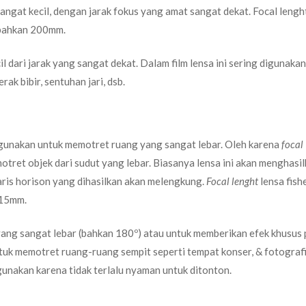
angat kecil, dengan jarak fokus yang amat sangat dekat. Focal lengh
 bahkan 200mm.
l dari jarak yang sangat dekat. Dalam film lensa ini sering digunaka
ak bibir, sentuhan jari, dsb.
igunakan untuk memotret ruang yang sangat lebar. Oleh karena
focal
tret objek dari sudut yang lebar. Biasanya lensa ini akan menghasi
garis horison yang dihasilkan akan melengkung.
Focal lenght
lensa fish
 15mm.
ng sangat lebar (bahkan 180º) atau untuk memberikan efek khusus
ntuk memotret ruang-ruang sempit seperti tempat konser, & fotograf
digunakan karena tidak terlalu nyaman untuk ditonton.