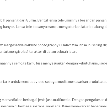
ebih panjang dari 85mm. Bentul lensa tele umumnya besar dan panjan
ng banyak. Lensa tele biasanya mampu mengaburkan latar belakang 
fi margasatwa (wildlife photography). Dalam film lensa ini sering dip
untuk mengisolasi karakter di dalam sebuah latar.
egunaannya semoga kamu bisa menyesuaikan dengan kebutuhanmu seb
tertarik untuk membuat video sebagai media memasarkan produk atau
 menyediakan berbagai jenis jasa multimedia. Dengan pengalaman 
di percaya di berbagai instansi yang ada. Kami menawarkan beberapa