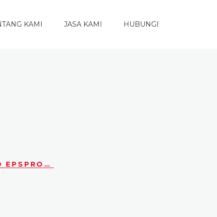
NTANG KAMI
JASA KAMI
HUBUNGI
081280002771 – COMPANY PROFILE EXPEDISI – JASA VIDEO EPSPRODUCTION