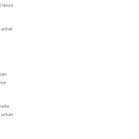
t lensa
n untuk
lkan
eye
 pada
i urban