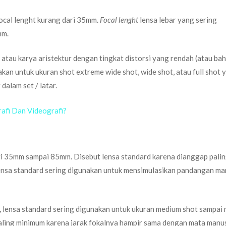
focal lenght kurang dari 35mm.
Focal lenght
lensa lebar yang sering
mm.
tau karya aristektur dengan tingkat distorsi yang rendah (atau ba
nakan untuk ukuran shot extreme wide shot, wide shot, atau full shot 
dalam set / latar.
afi Dan Videografi?
ri 35mm sampai 85mm. Disebut lensa standard karena dianggap pali
lensa standard sering digunakan untuk mensimulasikan pandangan ma
m, lensa standard sering digunakan untuk ukuran medium shot sampai
paling minimum karena jarak fokalnya hampir sama dengan mata manus