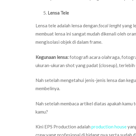
Lensa Tele
Lensa tele adalah lensa dengan
focal lenght
yang l
membuat lensa ini sangat mudah dikenali oleh ora
mengisolasi objek di dalam frame.
Kegunaan lensa:
fotografi acara olahraga, fotogra
ukuran-ukuran shot yang padat (closeup), terlebih 
Nah setelah mengetahui jenis-jenis lensa dan k
membelinya.
Nah setelah membaca artikel diatas apakah kamu 
kamu?
Kini EPS Production adalah
production house
yang
crew yang profesional di bidang nya serta sudah 