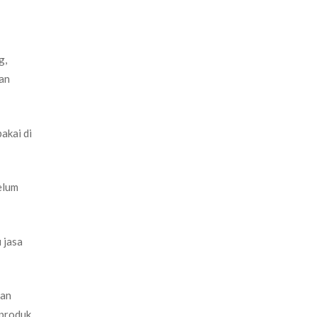
g,
dan
akai di
elum
 jasa
dan
 produk