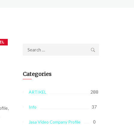
EL
Search
for:
Categories
288
ARTIKEL
37
Info
file,
a
0
Jasa Video Company Profile