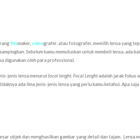
orang
film
maker,
video
grafer, atau fotografer, memilih lensa yang te
kesampingkan. Sebelum kamu memutuskan untuk membeli lensa, ada ba
asa digunakan oleh para professional.
nis-jenis lensa menurut
focal lenght
.
Focal Lenght
adalah jarak fokus 
idaknya ada lima jenis-jenis lensa yang perlu kamu ketahui. Apa saja 
esar objek dan menghasilkan gambar yang detail dan tajam. Lensa 