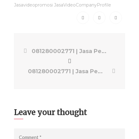
Jasavideopromosi JasaVideoCompanyProfile
081280002771 | Jasa Pembuatan Company Profile Video Bogor | Jasa Video EPS PRODUCTION
081280002771 | Jasa Pembuatan Video Company Profile Bogor | Jasa Video EPS PRODUCTION
Leave your thought