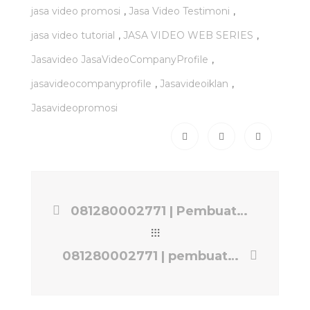
,
,
jasa video promosi
Jasa Video Testimoni
,
,
jasa video tutorial
JASA VIDEO WEB SERIES
,
Jasavideo JasaVideoCompanyProfile
,
,
jasavideocompanyprofile
Jasavideoiklan
Jasavideopromosi
081280002771 | Pembuatan Company Profile Video Jakarta Selatan | Jasa Video EPS PRODUCTION
081280002771 | pembuatan video company profile perusahaan Jakarta Selatan | Jasa Video EPS PRODUCTION