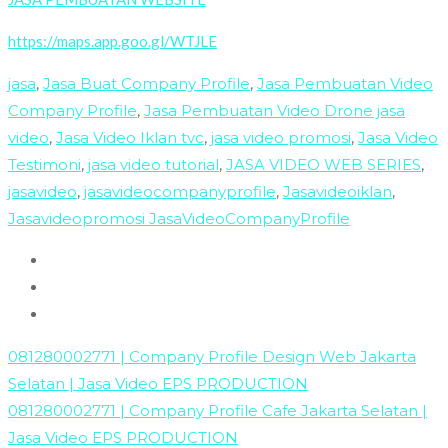
https://maps.app.goo.gl/WTJLE
jasa
,
Jasa Buat Company Profile
,
Jasa Pembuatan Video
Company Profile
,
Jasa Pembuatan Video Drone jasa
video
,
Jasa Video Iklan tvc
,
jasa video promosi
,
Jasa Video
Testimoni
,
jasa video tutorial
,
JASA VIDEO WEB SERIES
,
jasavideo
,
jasavideocompanyprofile
,
Jasavideoiklan
,
Jasavideopromosi JasaVideoCompanyProfile
081280002771 | Company Profile Design Web Jakarta
Selatan | Jasa Video EPS PRODUCTION
081280002771 | Company Profile Cafe Jakarta Selatan |
Jasa Video EPS PRODUCTION