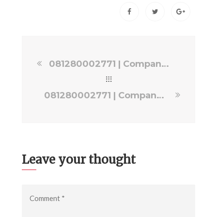
081280002771 | Company Profile Dalam Bahasa Inggris Jakarta Selatan | Jasa Video EPS PRODUCTION
081280002771 | Company Profile Ekspedisi Jakarta Selatan | Jasa Video EPS PRODUCTION
Leave your thought