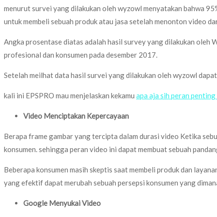
menurut survei yang dilakukan oleh wyzowl menyatakan bahwa 95%
untuk membeli sebuah produk atau jasa setelah menonton video dari
Angka prosentase diatas adalah hasil survey yang dilakukan oleh 
profesional dan konsumen pada desember 2017.
Setelah meilhat data hasil survei yang dilakukan oleh wyzowl dap
kali ini EPSPRO mau menjelaskan kekamu
apa aja sih peran penting
Video Menciptakan Kepercayaan
Berapa frame gambar yang tercipta dalam durasi video Ketika seb
konsumen. sehingga peran video ini dapat membuat sebuah pandan
Beberapa konsumen masih skeptis saat membeli produk dan layanan 
yang efektif dapat merubah sebuah persepsi konsumen yang dima
Google Menyukai Video