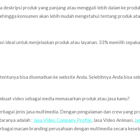
aca deskripsi produk yang panjang atau menggali lebih dalam ke pr
ehingga konsumen akan lebih mudah mengetahui tentang produk atau
 ideal untuk menjelaskan produk atau layanan. 33% memilih sepakat
entunya bisa disematkan ke website Anda. Selebihnya Anda bisa seba
embuat video sebagai media memasarkan produk atau jasa kamu?
bagai jenis jasa multimedia. Dengan pengalaman dan crew yang profe
taranya adalah :
Jasa Video Company Profile
, Jasa Video Animasi,
Ja
rbagai macam branding perusahaan dengan multimedia secara keselu