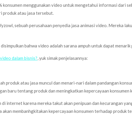
 konsumen menggunakan video untuk mengetahui informasi dari sebu
 produk atau jasa tersebut.
Wyzowl, sebuah perusahaan penyedia jasa animasi video. Mereka lak
at disimpulkan bahwa video adalah sarana ampuh untuk dapat menarik
 video dalam bisnis?
, yuk simak penjelasannya:
uah produk atau jasa muncul dan menari-nari dalam pandangan kons
gan baru tentang produk dan meningkatkan kepercayaan konsumen ke
di internet karena mereka takut akan penipuan dan kecurangan yang 
na akan membanhgkitakan kepercayaan konsumen terhadap produk te