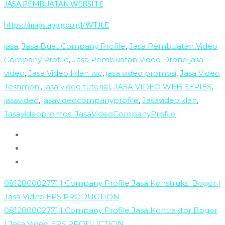
JASA PEMBUATAN WEBSITE
https://maps.app.goo.gl/WTJLE
jasa
,
Jasa Buat Company Profile
,
Jasa Pembuatan Video
Company Profile
,
Jasa Pembuatan Video Drone jasa
video
,
Jasa Video Iklan tvc
,
jasa video promosi
,
Jasa Video
Testimoni
,
jasa video tutorial
,
JASA VIDEO WEB SERIES
,
jasavideo
,
jasavideocompanyprofile
,
Jasavideoiklan
,
Jasavideopromosi JasaVideoCompanyProfile
081280002771 | Company Profile Jasa Konstruksi Bogor |
Jasa Video EPS PRODUCTION
081280002771 | Company Profile Jasa Kontraktor Bogor
| Jasa Video EPS PRODUCTION