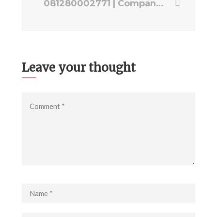
081280002771 | Company Profile Kantor Hukum Jakarta Selatan | Jasa Video EPS PRODUCTION
Leave your thought