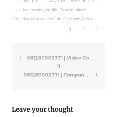
,
,
jasa video tutorial
JASA VIDEO WEB SERIES
,
,
jasavideocompanyprofile
Jasavideoiklan
Jasavideopromosi JasaVideoCompanyProfile
081280002771 | Video Company Profile Kontraktor Jakarta Selatan | Jasa Video EPS PRODUCTION
081280002771 | Company Profile Koperasi Jakarta Selatan | Jasa Video EPS PRODUCTION
Leave your thought