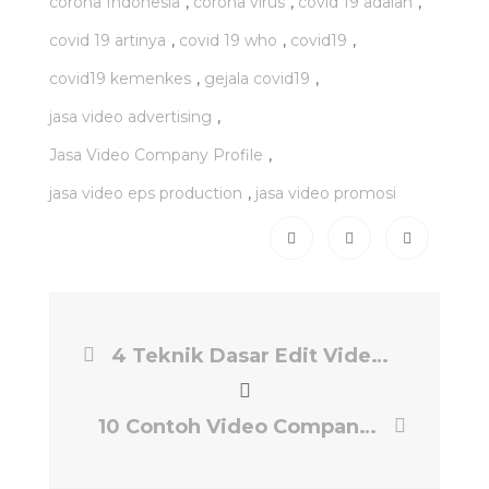
,
,
,
corona Indonesia
corona virus
covid 19 adalah
,
,
,
covid 19 artinya
covid 19 who
covid19
,
,
covid19 kemenkes
gejala covid19
,
jasa video advertising
,
Jasa Video Company Profile
,
jasa video eps production
jasa video promosi
4 Teknik Dasar Edit Video untuk Kamu Para Pemula dari Kami eps-production.com
10 Contoh Video Company Profile dari kami eps-production