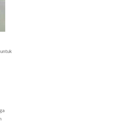
 untuk
gga
h