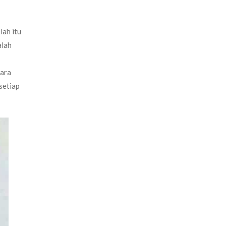
lah itu
alah
cara
setiap