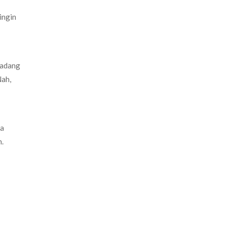
ingin
kadang
Nah,
ma
h.