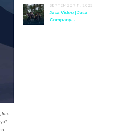
SEPTEMBER 11, 2025
Jasa Video | Jasa
Company...
g
loh
.
nya?
en-