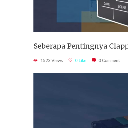
Seberapa Pentingnya Clap
1523 Views
0 Like
0 Comment