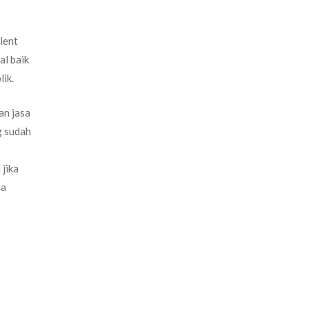
lent
al baik
lik.
an jasa
g sudah
jika
na