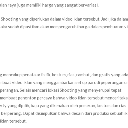
jalan raya juga memiliki harga yang sangat bervariasi.
Shooting yang diperlukan dalam video iklan tersebut. Jadi jika dala
 maka sudah dipastikan akan mempengaruhi harga dalam pembuatan v
 mencakup penata artistik, kostum, rias, rambut, dan grafis yang ada
membuat video iklan yang menggambarkan set up parodi peperangan u
perangan. Selain mencari lokasi Shooting yang menyerupai tepat,
k membuat penonton percaya bahwa video iklan tersebut menceritak
ty yang dipilih, baju yang dikenakan oleh pemeran, kostum dan rias
 berperang. Dapat disimpulkan bahwa desain dari produksi sebuah ik
klan tersebut.