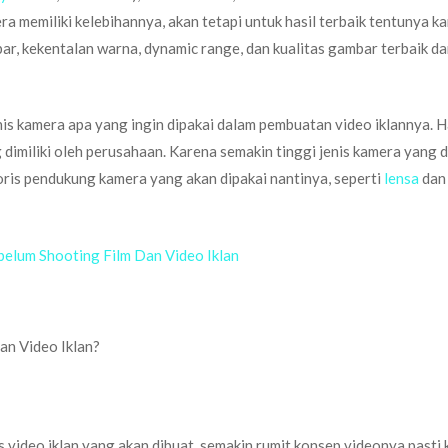
ra memiliki kelebihannya, akan tetapi untuk hasil terbaik tentunya k
ar, kekentalan warna, dynamic range, dan kualitas gambar terbaik dar
is kamera apa yang ingin dipakai dalam pembuatan video iklannya. H
imiliki oleh perusahaan. Karena semakin tinggi jenis kamera yang di
is pendukung kamera yang akan dipakai nantinya, seperti
lensa
dan
elum Shooting Film Dan Video Iklan
n Video Iklan?
is video iklan yang akan dibuat, semakin rumit konsep videonya pasti 