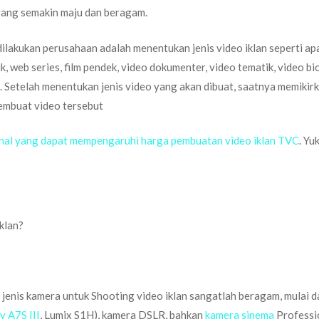
yang semakin maju dan beragam.
dilakukan perusahaan adalah menentukan jenis video iklan seperti ap
, web series, film pendek, video dokumenter, video tematik, video bio
ya. Setelah menentukan jenis video yang akan dibuat, saatnya memikir
embuat video tersebut
 hal yang dapat mempengaruhi harga pembuatan video iklan TVC
. Yu
klan?
ni jenis kamera untuk Shooting video iklan sangatlah beragam, mulai d
y A7S III
, Lumix S1H), kamera DSLR, bahkan
kamera sinema
Professi