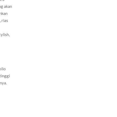
ang akan
uhkan
 rias
ylish,
olio
tinggi
nya.