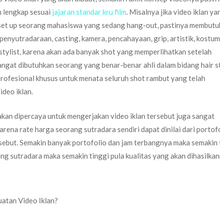
n lengkap sesuai
jajaran standar kru film
. Misalnya jika video iklan y
 set up seorang mahasiswa yang sedang hang-out, pastinya membut
penyutradaraan, casting, kamera, pencahayaan, grip, artistik, kostum,
r stylist, karena akan ada banyak shot yang memperlihatkan setelah
angat dibutuhkan seorang yang benar-benar ahli dalam bidang hair st
rofesional khusus untuk menata seluruh shot rambut yang telah
deo iklan.
 akan dipercaya untuk mengerjakan video iklan tersebut juga sangat
rena rate harga seorang sutradara sendiri dapat dinilai dari portof
ersebut. Semakin banyak portofolio dan jam terbangnya maka semakin 
g sutradara maka semakin tinggi pula kualitas yang akan dihasilkan
atan Video Iklan?