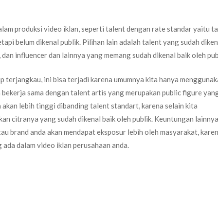
am produksi video iklan, seperti talent dengan rate standar yaitu ta
api belum dikenal publik. Pilihan lain adalah talent yang sudah diken
, dan influencer dan lainnya yang memang sudah dikenal baik oleh pub
up terjangkau, ini bisa terjadi karena umumnya kita hanya menggunak
ika bekerja sama dengan talent artis yang merupakan public figure yan
 akan lebih tinggi dibanding talent standart, karena selain kita
n citranya yang sudah dikenal baik oleh publik. Keuntungan lainnya 
tau brand anda akan mendapat eksposur lebih oleh masyarakat, kare
g ada dalam video iklan perusahaan anda.