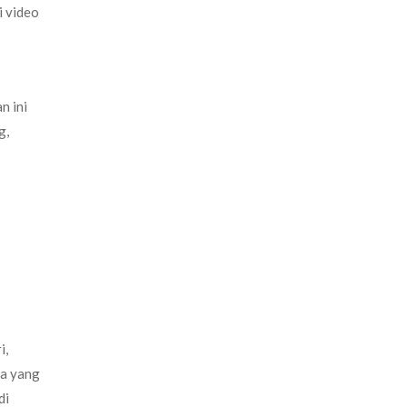
i video
n ini
g,
i,
ga yang
di