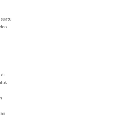
m suatu
ideo
 di
ntuk
an
lan