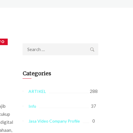
FO
Search
for:
Categories
288
ARTIKEL
jib
37
Info
cukup
0
Jasa Video Company Profile
digital
sahaan,