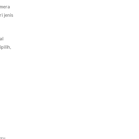
amera
i jenis
al
pilih,
kru